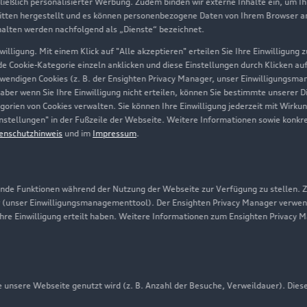
hließlich personalisierter Werbung. Zudem binden wir externe Inhalte ein, um I
tten hergestellt und es können personenbezogene Daten von Ihrem Browser an 
Über Audi
halten werden nachfolgend als „Dienste“ bezeichnet.
illigung. Mit einem Klick auf "Alle akzeptieren" erteilen Sie Ihre Einwilligung
Unternehmen
ede Cookie-Kategorie einzeln anklicken und diese Einstellungen durch Klicken au
twendigen Cookies (z. B. der Ensighten Privacy Manager, unser Einwilligungsma
Karriere
 aber wenn Sie Ihre Einwilligung nicht erteilen, können Sie bestimmte unserer 
orien von Cookies verwalten. Sie können Ihre Einwilligung jederzeit mit Wirku
Investor Relations
-Einstellungen" in der Fußzeile der Webseite. Weitere Informationen sowie ko
enschutzhinweis
und im
Impressum
.
Presse & Media Center
Datenschutz
Audi erleben
de Funktionen während der Nutzung der Webseite zur Verfügung zu stellen. Zu
 (unser Einwilligungsmanagementtool). Der Ensighten Privacy Manager verwen
Newsletter
ihre Einwilligung erteilt haben. Weitere Informationen zum Ensighten Privacy 
unsere Webseite genutzt wird (z. B. Anzahl der Besuche, Verweildauer). Dies