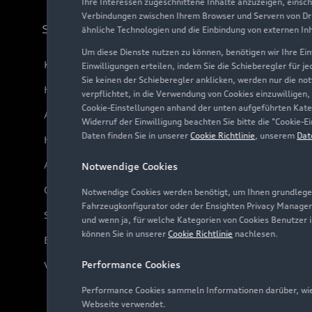
Ihre Interessen zugeschnittene Inhalte anzuzeigen, einsc
Verbindungen zwischen Ihrem Browser und Servern von Dri
Support
ähnliche Technologien und die Einbindung von externen In
Um diese Dienste nutzen zu können, benötigen wir Ihre Einw
Kundenservice
Einwilligungen erteilen, indem Sie die Schieberegler für j
Sie keinen der Schieberegler anklicken, werden nur die no
Händlersuche
verpflichtet, in die Verwendung von Cookies einzuwilligen,
Cookie-Einstellungen anhand der unten aufgeführten Kateg
Audi Code
Widerruf der Einwilligung beachten Sie bitte die "Cookie
Daten finden Sie in unserer
Cookie Richtlinie
, unserem
Dat
Häufige Fragen (FAQ)
Audi Online Beratung
Notwendige Cookies
Online-Terminvereinbarung
Notwendige Cookies werden benötigt, um Ihnen grundlegen
Fahrzeugkonfigurator oder der Ensighten Privacy Manager
Servicekontakt
und wenn ja, für welche Kategorien von Cookies Benutzer 
können Sie in unserer
Cookie Richtlinie
nachlesen.
Bordbuch & Bedienungsanleitungen
Performance Cookies
Verträge kündigen
Performance Cookies sammeln Informationen darüber, wie 
Webseite verwendet.