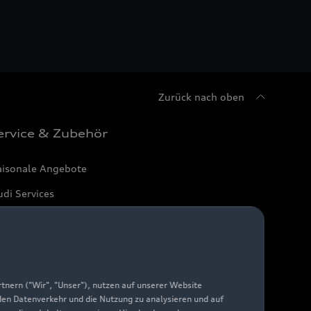
Zurück nach oben
ervice & Zubehör
aisonale Angebote
di Services
arantie
di digital services
yAudi
nern ("Wir", "Unser"), nutzen auf unserer Website
 den Datenverkehr und die Nutzung zu analysieren und auf